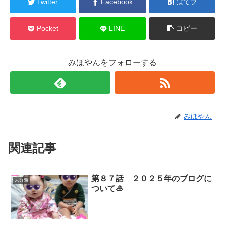
Twitter
Facebook
はてブ
Pocket
LINE
コピー
みほやんをフォローする
みほやん
関連記事
第８７話 ２０２５年のブログに
未分類
ついて🎍