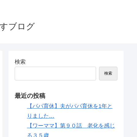
指すブログ
検索
検索
最近の投稿
【パパ育休】夫がパパ育休を1年と
りました…
【ワーママ】第９０話 老化を感じ
る３５歳