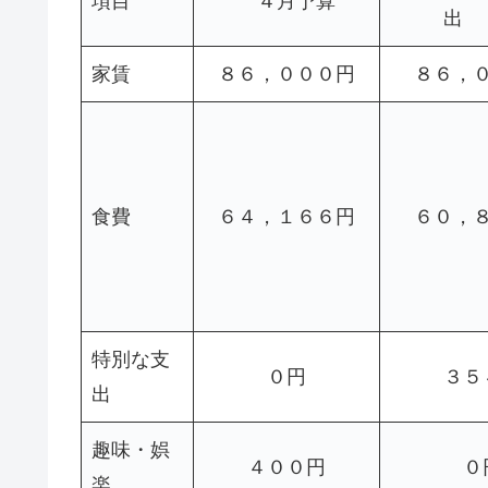
項目
４月予算
家賃
８６，０００円
８６，
食費
６４，１６６円
６０，
特別な支
０円
３５
出
趣味・娯
４００円
０
楽