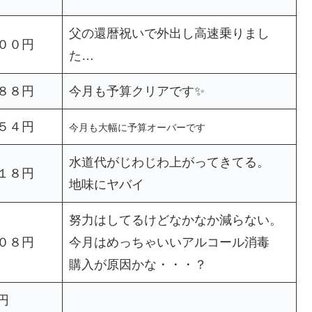
父の還暦祝いで外出し高速乗りまし
００円
た…
８８円
今月も予算クリアです✨
５４円
今月も大幅に予算オーバーです
水道代がじわじわ上がってきてる。
１８円
地味にヤバイ
努力はしてるけどなかなか減らない。
０８円
今月はめっちゃいいアルコール消毒
購入が原因かな・・・？
円