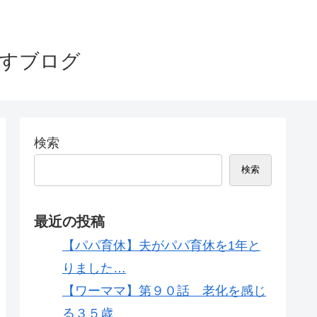
指すブログ
検索
検索
最近の投稿
【パパ育休】夫がパパ育休を1年と
りました…
【ワーママ】第９０話 老化を感じ
る３５歳