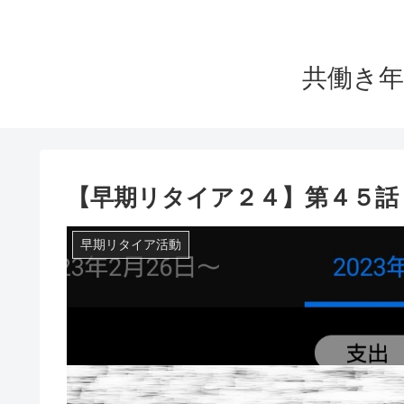
共働き年
【早期リタイア２４】第４５話
早期リタイア活動