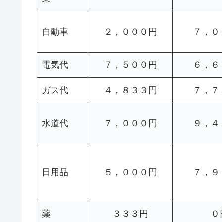
自動車
２，０００円
７，０
電気代
７，５００円
６，６
ガス代
４，８３３円
７，７
水道代
７，０００円
９，４
日用品
５，０００円
７，９
薬
３３３円
０