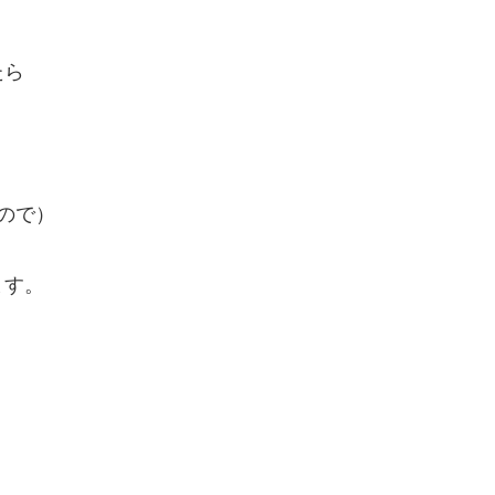
たら
ので）
ます。