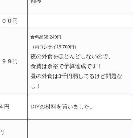
備考
出
０００円
食料品58,249円
（内ヨシケイ19,700円）
夜の外食をほとんどしないので、
８９９円
食費は余裕で予算達成です！
昼の外食は3千円弱してるけど問題な
し！
４円
DIYの材料を買いました。
円