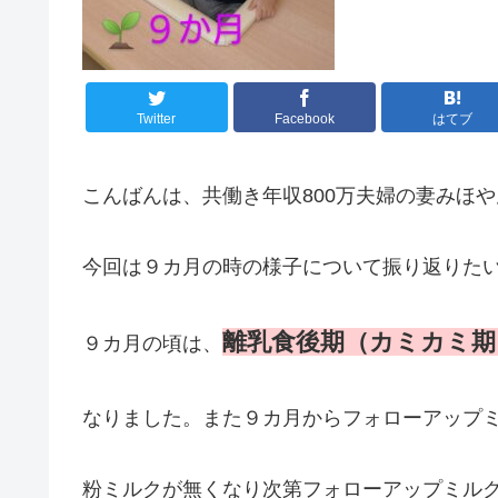
Twitter
Facebook
はてブ
こんばんは、共働き年収800万夫婦の妻みほ
今回は９カ月の時の様子について振り返りた
離乳食後期（カミカミ期
９カ月の頃は、
なりました。また９カ月からフォローアップ
粉ミルクが無くなり次第フォローアップミル