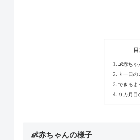
目
👶赤ち
🍼一日
できるよ
９カ月目
👶赤ちゃんの様子