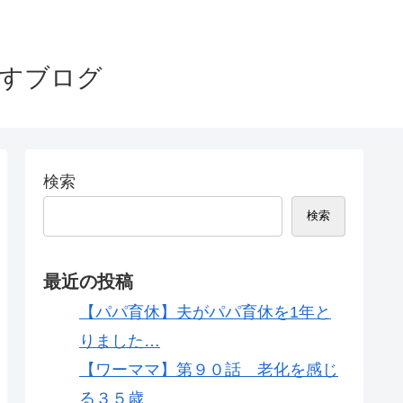
指すブログ
検索
検索
最近の投稿
【パパ育休】夫がパパ育休を1年と
りました…
【ワーママ】第９０話 老化を感じ
る３５歳