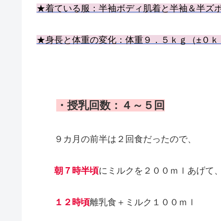
★着ている服：半袖ボディ肌着と半袖＆半ズ
★身長と体重の変化：体重９．５ｋｇ（±０ｋ
・授乳回数：４～
５回
９カ月の前半は２回食だったので、
朝７時半頃
にミルクを２００ｍｌあげて
１２時頃
離乳食＋ミルク１００ｍｌ