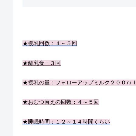
★授乳回数：４～５回
★離乳食：３回
★授乳の量：フォローアップミルク２００ｍ
★おむつ替えの回数：４～５回
★睡眠時間：１２～１４
時間くらい