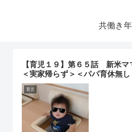
共働き年
【育児１９】第６５話 新米マ
＜実家帰らず＞＜パパ育休無し
育児